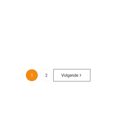
Huis
9100 Sint-Niklaas
(ref.
2043
)
Verhuurd
3
1
160
m²
150
m²
1
2
Volgende