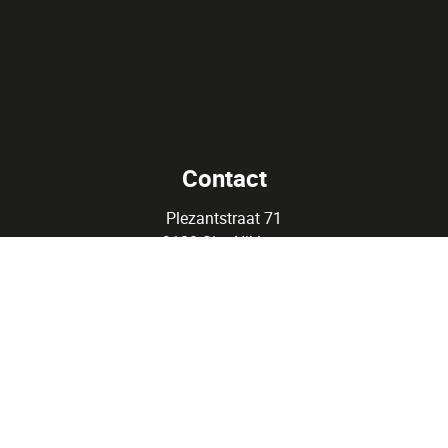
Contact
Plezantstraat 71
9100 Sint-Niklaas
info@edelimmo.be
03 500 05 40