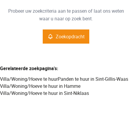
Type
Probeer uw zoekcriteria aan te passen of laat ons weten
Villa/Woning/Hoeve
Zoekopdracht
Sorteer op
Remove
waar u naar op zoek bent.
Zoekopdracht
Meer criteria
Min. budget
Gerelateerde zoekpagina's
:
Villa/Woning/Hoeve te huur
Panden te huur in Sint-Gillis-Waas
Max. budget
Villa/Woning/Hoeve te huur in Hamme
Villa/Woning/Hoeve te huur in Sint-Niklaas
Zoeken