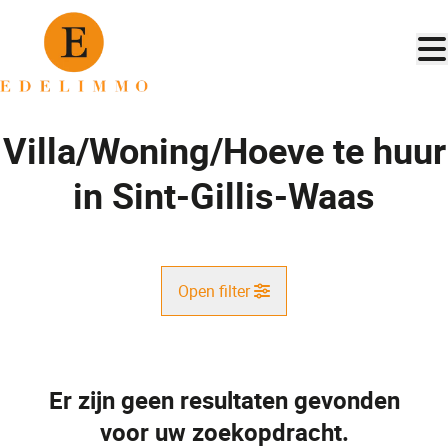
Ga naar hoofdinhoud
Villa/Woning/Hoeve te huur
in Sint-Gillis-Waas
Open filter
Gemeente
Sint-Gillis-Waas (9170)
Er zijn geen resultaten gevonden
Remove
Kaartweergave
voor uw zoekopdracht.