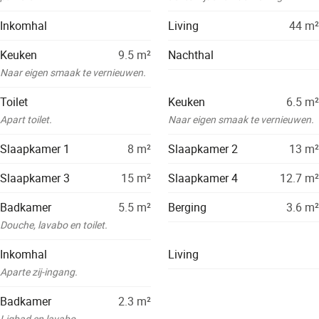
Inkomhal
Living
44
m²
Keuken
9.5
m²
Nachthal
Naar eigen smaak te vernieuwen.
Toilet
Keuken
6.5
m²
Apart toilet.
Naar eigen smaak te vernieuwen.
Slaapkamer 1
8
m²
Slaapkamer 2
13
m²
Slaapkamer 3
15
m²
Slaapkamer 4
12.7
m²
Badkamer
5.5
m²
Berging
3.6
m²
Douche, lavabo en toilet.
Inkomhal
Living
Aparte zij-ingang.
Badkamer
2.3
m²
Ligbad en lavabo.