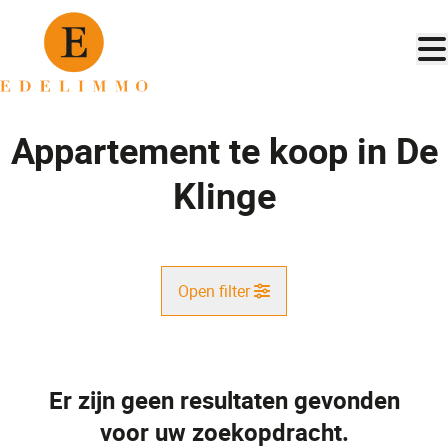
Ga naar hoofdinhoud
Appartement te koop in De
Klinge
Open filter
Gemeente
De Klinge (9170)
Er zijn geen resultaten gevonden
Remove
Kaartweergave
voor uw zoekopdracht.