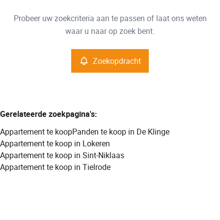
Type
Probeer uw zoekcriteria aan te passen of laat ons weten
Appartement
Zoekopdracht
Sorteer op
Remove
waar u naar op zoek bent.
Zoekopdracht
Meer criteria
Min. budget
Gerelateerde zoekpagina's
:
Appartement te koop
Panden te koop in De Klinge
Max. budget
Appartement te koop in Lokeren
Appartement te koop in Sint-Niklaas
Appartement te koop in Tielrode
Zoeken