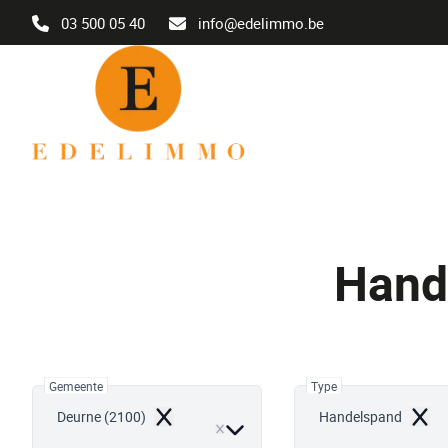
Ga naar hoofdinhoud
03 500 05 40
info@edelimmo.be
Hand
Gemeente
Type
Deurne (2100)
Handelspand
Remove
Remo