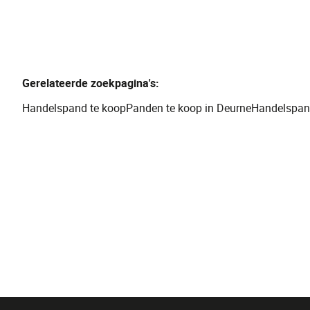
Gerelateerde zoekpagina's
:
Handelspand te koop
Panden te koop in Deurne
Handelspan