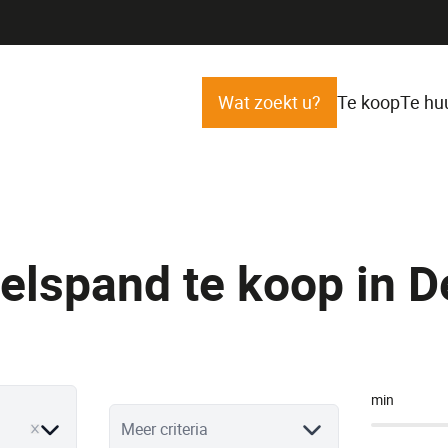
Wat zoekt u?
Te koop
Te hu
elspand te koop in D
min
ve
Meer criteria