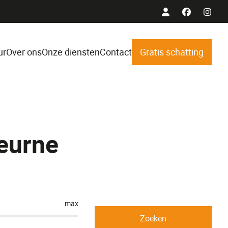
ur
Over ons
Onze diensten
Contact
Gratis schatting
eurne
max
Zoeken