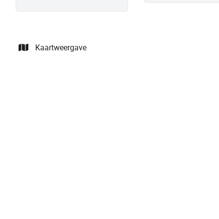
Kaartweergave
VERKOCHT
Open bebouwing met groen uitzicht