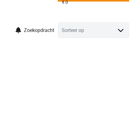
Zoekopdracht
Sorteer op
VERKOCHT
Handelspand met mogelijke woonst en tuin