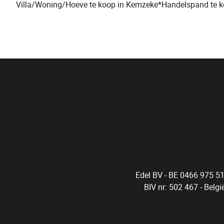
Villa/Woning/Hoeve te koop in Kemzeke*
Handelspand te k
Edel BV - BE 0466 975 51
BIV nr: 502 467 - Belg