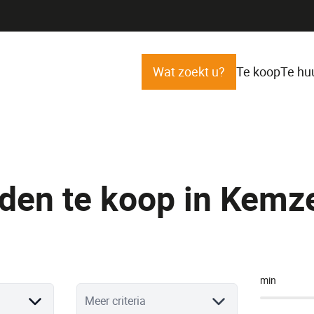
Wat zoekt u?
Te koop
Te hu
den te koop in Kemz
min
Meer criteria