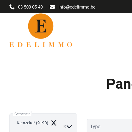
Ga naar hoofdinhoud
03 500 05 40
info@edelimmo.be
Pan
Gemeente
Kemzeke* (9190)
Remove
Type