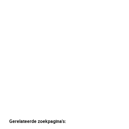
Ruime HOB met 3 slpks
9190 Stekene
(ref.
364
)
Verkocht
3
1
568
m²
Gerelateerde zoekpagina's
: