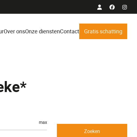
ur
Over ons
Onze diensten
Contact
Gratis schatting
eke*
max
Zoeken