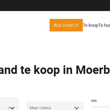
Wat zoekt u?
Te koop
Te hu
and te koop in Moer
min
ve
Meer criteria