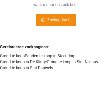
Remove
waar u naar op zoek bent.
Zoekopdracht
Meer criteria
Min. budget
Gerelateerde zoekpagina's
:
Grond te koop
Panden te koop in Steendorp
Max. budget
Grond te koop in De Klinge
Grond te koop in Sint-Niklaas
Grond te koop in Sint-Pauwels
Zoeken