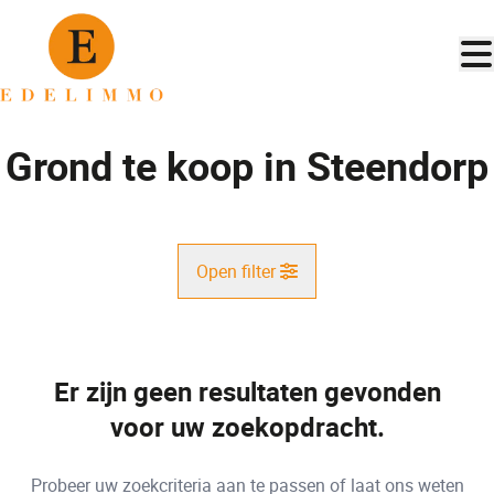
Ga naar hoofdinhoud
Grond te koop in Steendorp
Open filter
Gemeente
Steendorp (9140)
Er zijn geen resultaten gevonden
Remove
Kaartweergave
voor uw zoekopdracht.
Type
Probeer uw zoekcriteria aan te passen of laat ons weten
Grond
Zoekopdracht
Sorteer op