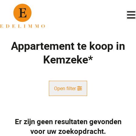
Ga naar hoofdinhoud
Appartement te koop in
Kemzeke*
Open filter
Gemeente
Kemzeke* (9190)
Er zijn geen resultaten gevonden
Remove
Kaartweergave
voor uw zoekopdracht.