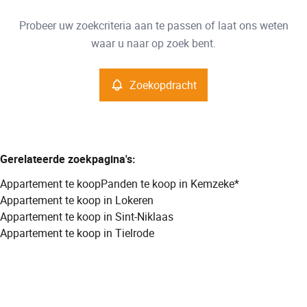
Type
Probeer uw zoekcriteria aan te passen of laat ons weten
Appartement
Zoekopdracht
Sorteer op
Remove
waar u naar op zoek bent.
Zoekopdracht
Meer criteria
Min. budget
Gerelateerde zoekpagina's
:
Appartement te koop
Panden te koop in Kemzeke*
Max. budget
Appartement te koop in Lokeren
Appartement te koop in Sint-Niklaas
Appartement te koop in Tielrode
Zoeken