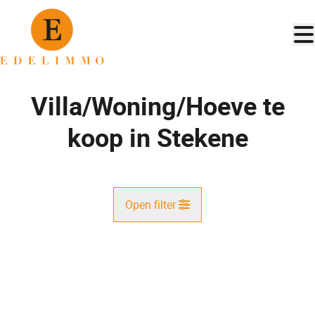
Ga naar hoofdinhoud
Villa/Woning/Hoeve te
koop in Stekene
Open filter
Gemeente
VERKOCHT
Kemzeke* (9190)
Remove
Kaartweergave