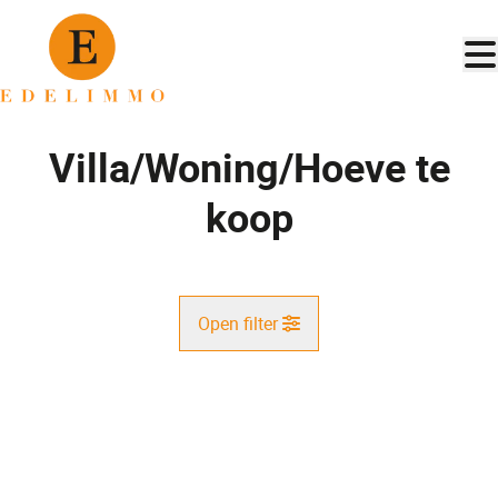
Ga naar hoofdinhoud
Villa/Woning/Hoeve te
koop
Open filter
Gemeente
NIEUW
Kaartweergave
Type